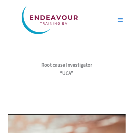
Ga
naar
de
inhoud
Root cause Investigator
“UCA”